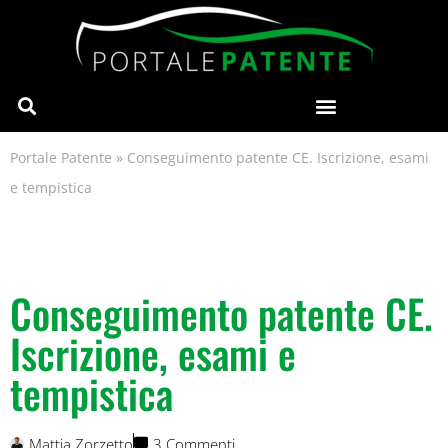
Portale Patente
»
Conseguimento patente CE. Iscrizione, esami
e tempistica
Conseguimento patente CE.
Iscrizione, esami e
tempistica
Mattia Zorzetto
3 Commenti