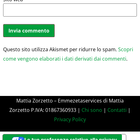
Questo sito utilizza Akismet per ridurre lo spam.
Scopri
come vengono elaborati i dati derivati dai commenti
.
Mattia Zorzetto – Emmezetaservices di Mattia
Zorzetto P.IVA: 01867360933 |
Chi sono
|
Contatti
|
Privacy Policy
Le tue preferenze relative alla privacy