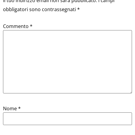
Il tuo indirizzo email non sarà pubblicato.
I campi
obbligatori sono contrassegnati
*
Commento
*
Nome
*