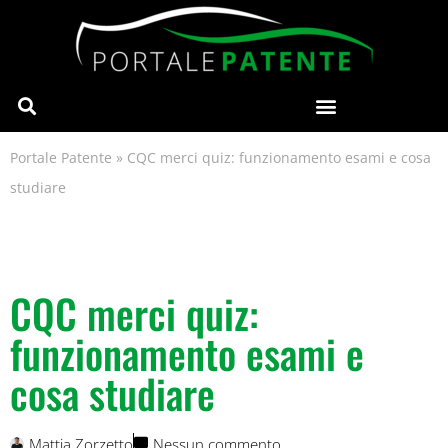
Portale Patente
»
CQC merci quiz: funzionamento esami e cosa
studiare
CQC merci quiz:
funzionamento esami e
cosa studiare
Mattia Zorzetto
Nessun commento