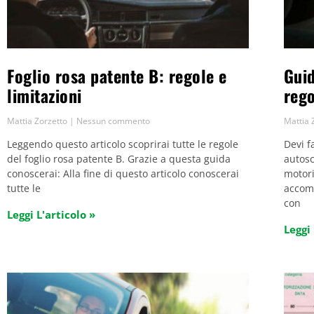
Foglio rosa patente B: regole e
Guid
limitazioni
rego
Mattia Zorzetto
Nessun commento
Mattia 
Leggendo questo articolo scoprirai tutte le regole
Devi f
del foglio rosa patente B. Grazie a questa guida
autosc
conoscerai: Alla fine di questo articolo conoscerai
motori
tutte le
accomp
con
Leggi L'articolo »
Leggi 