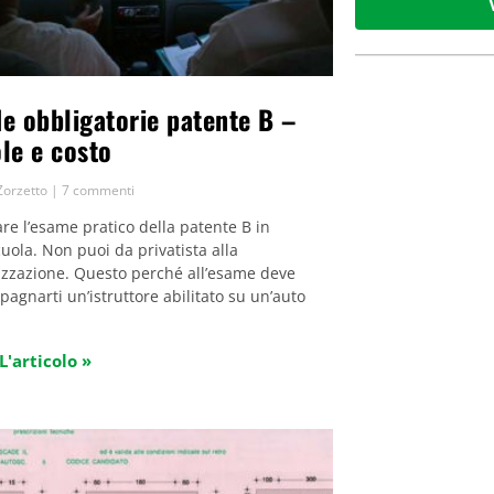
e obbligatorie patente B –
le e costo
Zorzetto
7 commenti
are l’esame pratico della patente B in
uola. Non puoi da privatista alla
zzazione. Questo perché all’esame deve
agnarti un’istruttore abilitato su un’auto
L'articolo »