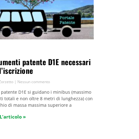
umenti patente D1E necessari
l’iscrizione
Zorzetto
Nessun commento
 patente D1E si guidano i minibus (massimo
ti totali e non oltre 8 metri di lunghezza) con
chio di massa massima superiore a
L'articolo »