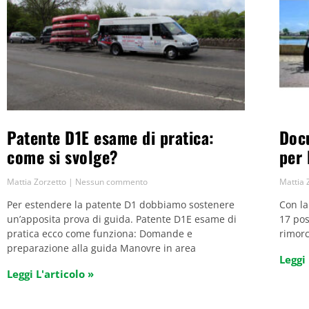
Patente D1E esame di pratica:
Doc
come si svolge?
per 
Mattia Zorzetto
Nessun commento
Mattia 
Per estendere la patente D1 dobbiamo sostenere
Con la
un’apposita prova di guida. Patente D1E esame di
17 pos
pratica ecco come funziona: Domande e
rimor
preparazione alla guida Manovre in area
Leggi 
Leggi L'articolo »