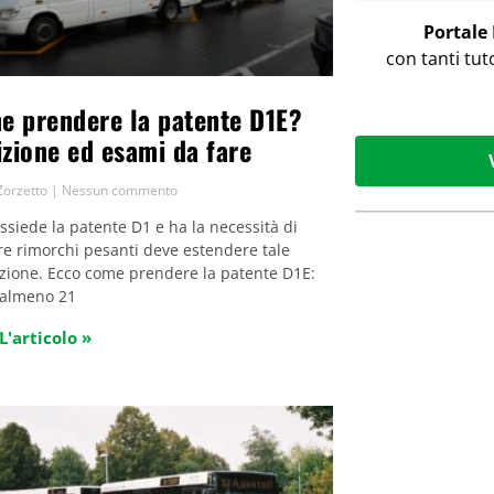
Portale
con tanti tut
e prendere la patente D1E?
izione ed esami da fare
Zorzetto
Nessun commento
ssiede la patente D1 e ha la necessità di
re rimorchi pesanti deve estendere tale
azione. Ecco come prendere la patente D1E:
 almeno 21
L'articolo »