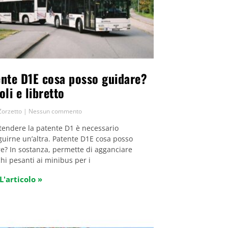
nte D1E cosa posso guidare?
oli e libretto
Zorzetto
Nessun commento
tendere la patente D1 è necessario
uirne un’altra. Patente D1E cosa posso
e? In sostanza, permette di agganciare
hi pesanti ai minibus per i
L'articolo »