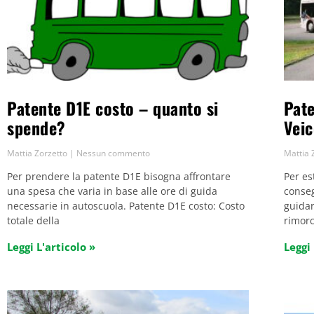
Patente D1E costo – quanto si
Pate
spende?
Veic
Mattia Zorzetto
Nessun commento
Mattia 
Per prendere la patente D1E bisogna affrontare
Per es
una spesa che varia in base alle ore di guida
conseg
necessarie in autoscuola. Patente D1E costo: Costo
guidar
totale della
rimorc
Leggi L'articolo »
Leggi 