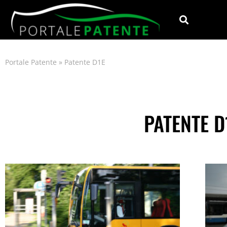
Portale Patente
»
Patente D1E
PATENTE D