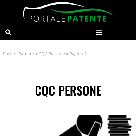
Portale Patente
»
CQC Persone
»
Pagina 2
CQC PERSONE