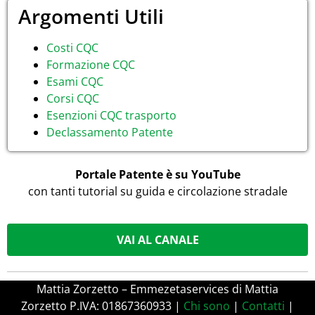
Argomenti Utili
Costi CQC
Formazione CQC
Esami CQC
Corsi CQC
Esenzioni CQC trasporto
Declassamento Patente
Portale Patente è su YouTube
con tanti tutorial su guida e circolazione stradale
VAI AL CANALE
Mattia Zorzetto – Emmezetaservices di Mattia
Zorzetto P.IVA: 01867360933 |
Chi sono
|
Contatti
|