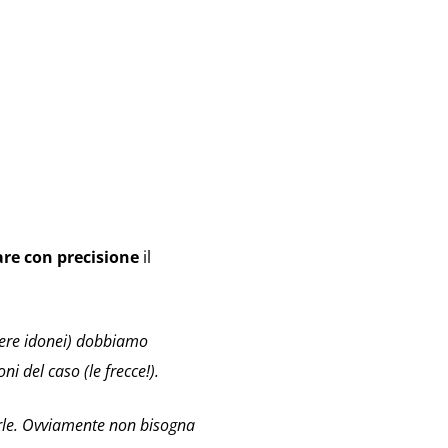
re con precisione
il
ssere idonei) dobbiamo
i del caso (le frecce!).
uirle. Ovviamente non bisogna