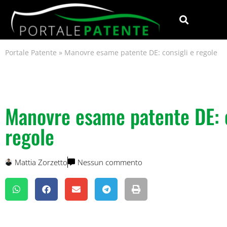
Portale Patente
»
Manovre esame patente DE: consigli e regole
Manovre esame patente DE: c
regole
Mattia Zorzetto
Nessun commento