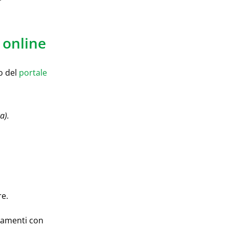
 online
to del
portale
a).
e.
agamenti con