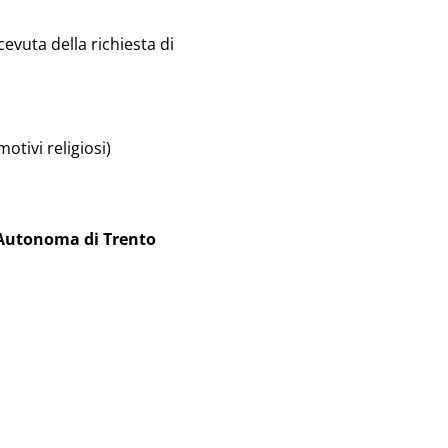
evuta della richiesta di
otivi religiosi)
a Autonoma di Trento