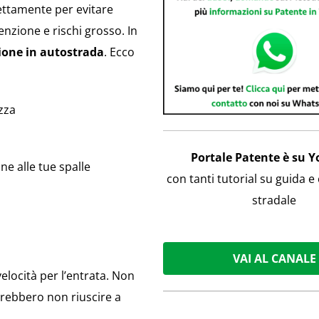
rettamente per evitare
tenzione e rischi grosso. In
one in autostrada
. Ecco
zza
Portale Patente è su 
one alle tue spalle
con tanti tutorial su guida e
stradale
VAI AL CANALE
velocità per l’entrata. Non
trebbero non riuscire a