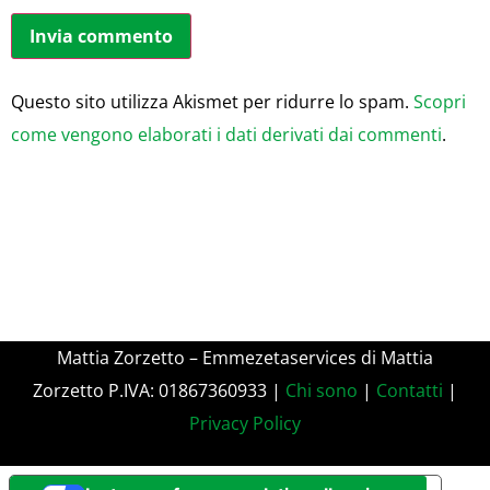
Questo sito utilizza Akismet per ridurre lo spam.
Scopri
come vengono elaborati i dati derivati dai commenti
.
Mattia Zorzetto – Emmezetaservices di Mattia
Zorzetto P.IVA: 01867360933 |
Chi sono
|
Contatti
|
Privacy Policy